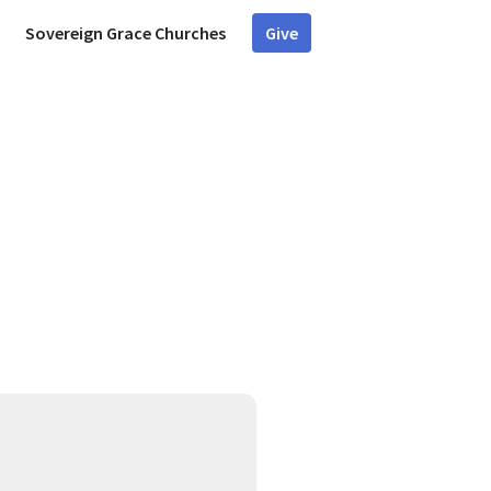
Sovereign Grace Churches
Give