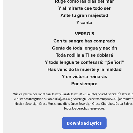
Ruge como las olas del mar
Y al mirarte cae todo ser
Ante tu gran majestad
Y canta
VERSO 3
Con tu sangre has comprado
Gente de toda lengua y nación
Toda rodilla a Ti se doblará
Y toda lengua te confesará: “¡Señor!”
Has vencido la muerte y la maldad
Y en victoria reinarás
Por siempre
Música y letra por Jonathan Jerez y Sarah Jerez. © 2014 Integridad & Sabiduría Worship 
Ministerios Integridad & Sabiduría)/ASCAP, Sovereign Grace Worship/ASCAP (administra
Music). Sovereign Grace Music, una división de Sovereign Grace Churches. De La Salvació
Todos los derechos reservados.
Download Lyrics