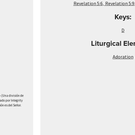
,
Revelation 5:6
Revelation 5:9
Keys:
D
Liturgical El
Adoration
(Una división de
do por Integrity
n es del Señor.