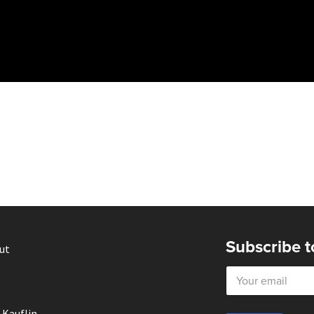
Subscribe t
ut
E
m
a
i
 Kauflin