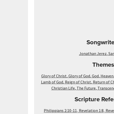
Songwrite
Jonathan Jerez
,
Sar
Themes
Glory of Christ
,
Glory of God
,
God
,
Heaven
Lamb of God
,
Reign of Christ
,
Return of Ch
Christian Life
,
The Future
,
Transcen
Scripture Refe
,
,
Philippians 2:10-11
Revelation 1:8
Reve