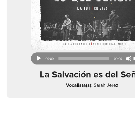
Audio
00:00
00:00
Player
La Salvación es del Se
Vocalista(s):
Sarah Jerez