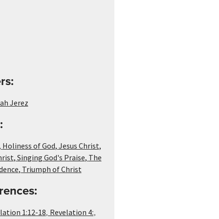
rs:
ah Jerez
:
,
Holiness of God
,
Jesus Christ
,
rist
,
Singing God's Praise
,
The
dence
,
Triumph of Christ
rences:
,
:,
lation 1:12-18
Revelation 4