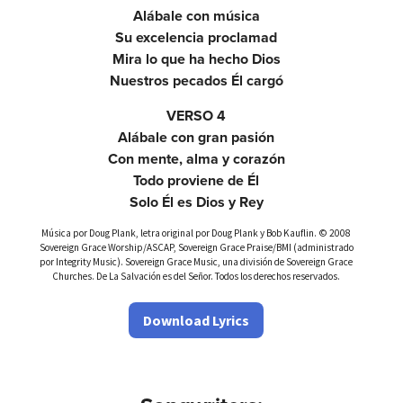
Alábale con música
Su excelencia proclamad
Mira lo que ha hecho Dios
Nuestros pecados Él cargó
VERSO 4
Alábale con gran pasión
Con mente, alma y corazón
Todo proviene de Él
Solo Él es Dios y Rey
Música por Doug Plank, letra original por Doug Plank y Bob Kauflin. © 2008
Sovereign Grace Worship/ASCAP, Sovereign Grace Praise/BMI (administrado
por Integrity Music). Sovereign Grace Music, una división de Sovereign Grace
Churches. De La Salvación es del Señor. Todos los derechos reservados.
Download Lyrics