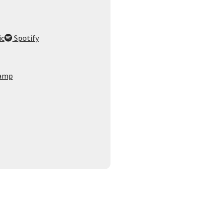
ic
Spotify
amp