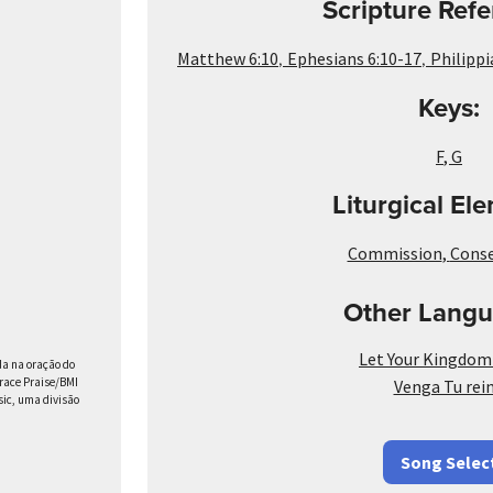
Scripture Refe
,
,
Matthew 6:10
Ephesians 6:10-17
Philippi
Keys:
F
,
G
Liturgical El
Commission
,
Conse
Other Langu
Let Your Kingdo
da na oração do
Grace Praise/BMI
Venga Tu rei
sic, uma divisão
Song Selec