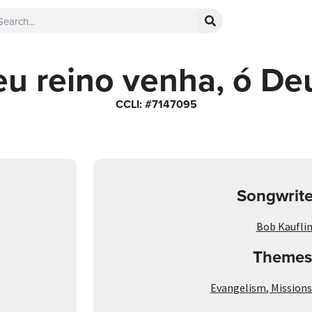
eu reino venha, ó De
CCLI: #7147095
Songwrite
Bob Kaufli
Themes
Evangelism
,
Missions