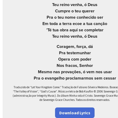
Teu reino venha, ó Deus
Cumpre o teu querer
Pra o teu nome conhecido ser
Em toda a terra ecoe a tua canção
’Té tua obra aqui se completar
Teu reino venha, ó Deus
Coragem, força, dá
Pra testemunhar
Opera com poder
Nos fracos, Senhor
Mesmo nas provações, ó vem nos usar
Pra o evangelho proclamarmos sem cessar
Traduzido de “Let Your Kingdom Come.” Tradução de Fabiano Silveira Medeiros. Basea
“The Valley of Vision”, “God’s Cause”. Música e letra de Bob Kauflin © 2006 Sovereign 
(administração por Integrity Music). Do álbum Minha vida é Cristo. Sovereign Grace Mu
de Sovereign Grace Churches. Todos os direitos reservados.
Download Lyrics