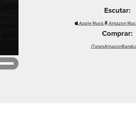
Escutar:
Apple Music
Amazon Mus
Comprar:
iTunes
Amazon
Bandc
Use
Up/Down
Arrow
keys
to
increase
or
decrease
volume.