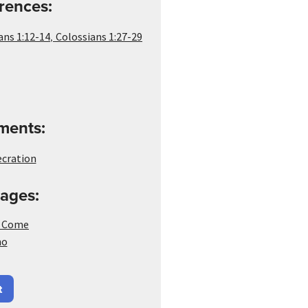
rences:
,
ans 1:12-14
Colossians 1:27-29
ements:
cration
ages:
m Come
no
t