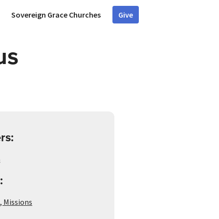
Sovereign Grace Churches
Give
us
rs:
n
:
,
Missions