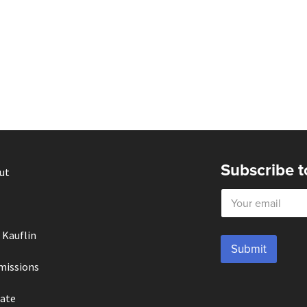
Subscribe t
ut
E
m
a
i
 Kauflin
l
Submit
*
missions
ate