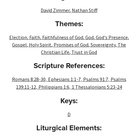
David Zimmer
,
Nathan Stiff
Themes:
Election
,
Faith
,
Faithfulness of God
,
God
,
God's Presence
,
Gospel
,
Holy Spirit
,
Promises of God
,
Sovereignty
,
The
Christian Life
,
Trust in God
Scripture References:
,
,
,
Romans 8:28-30
Ephesians 1:1-7
Psalms 91:7
Psalms
,
,
139:11-12
Philippians 1:6
1 Thessalonians 5:23-24
Keys:
D
Liturgical Elements: