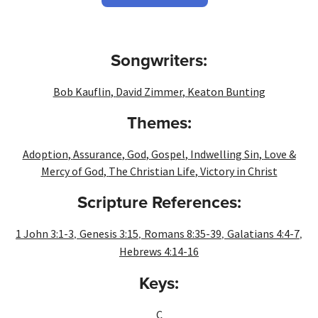
Songwriters:
Bob Kauflin
,
David Zimmer
,
Keaton Bunting
Themes:
Adoption
,
Assurance
,
God
,
Gospel
,
Indwelling Sin
,
Love &
Mercy of God
,
The Christian Life
,
Victory in Christ
Scripture References:
,
,
,
,
1 John 3:1-3
Genesis 3:15
Romans 8:35-39
Galatians 4:4-7
Hebrews 4:14-16
Keys:
C