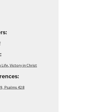
rs:
f
:
 Life
,
Victory in Christ
rences:
,
19
Psalms 42:8