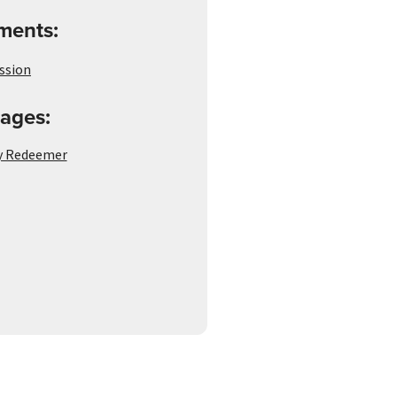
ements:
ssion
ages:
My Redeemer