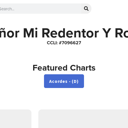
ñor Mi Redentor Y R
CCLI: #7096627
Featured Charts
Acordes - (D)