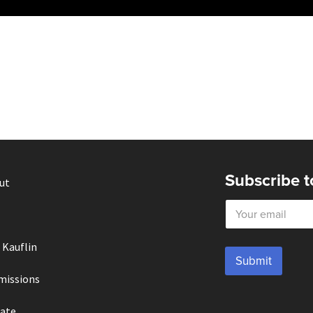
Subscribe t
ut
E
m
a
i
 Kauflin
l
Submit
*
missions
ate