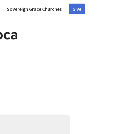
Sovereign Grace Churches
Give
oca