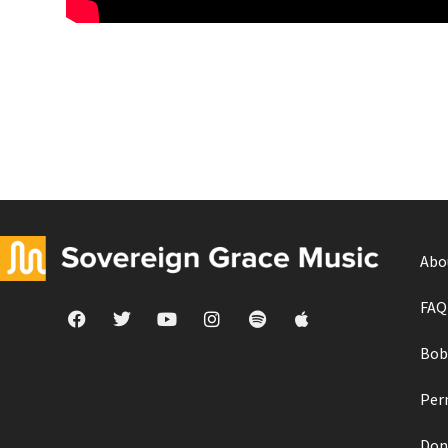
Abo
FAQ
Bob
Per
Don