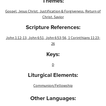
Themes:
Gospel
,
Jesus Christ
,
Justification & Forgiveness
,
Return of
Christ
,
Savior
Scripture References:
,
,
,
John 1:12-13
John 6:51
John 6:53-56
1 Corinthians 11:23-
26
Keys:
D
Liturgical Elements:
Communion/Fellowship
Other Languages: