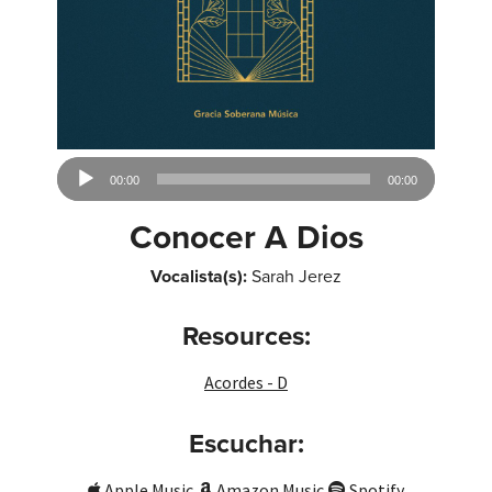
Audio
00:00
00:00
Player
Conocer A Dios
Vocalista(s):
Sarah Jerez
Resources:
Acordes - D
Escuchar:
Apple Music
Amazon Music
Spotify