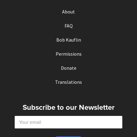
About
FAQ
Bob Kauflin
Permissions
Donate
Translations
Subscribe to our Newsletter
E
m
a
i