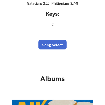
,
Galatians 2:20
Philippians 3:7-8
Keys:
C
Song Select
Albums