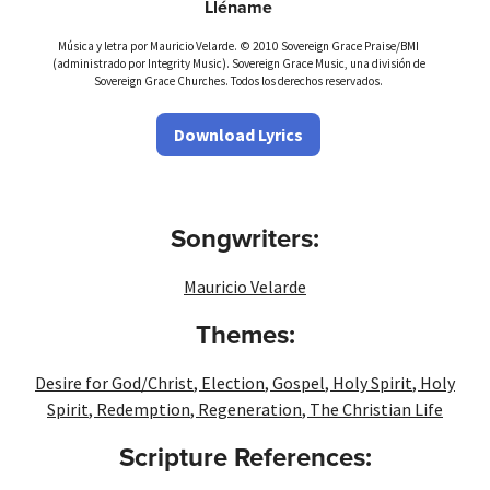
Lléname
Música y letra por Mauricio Velarde. © 2010 Sovereign Grace Praise/BMI
(administrado por Integrity Music). Sovereign Grace Music, una división de
Sovereign Grace Churches. Todos los derechos reservados.
Download Lyrics
Songwriters:
Mauricio Velarde
Themes:
Desire for God/Christ
,
Election
,
Gospel
,
Holy Spirit
,
Holy
Spirit
,
Redemption
,
Regeneration
,
The Christian Life
Scripture References: