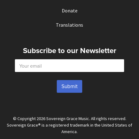
Donate
Translations
Subscribe to our Newsletter
E
m
a
i
l
Submit
*
© Copyright 2026 Sovereign Grace Music. All rights reserved.
Sovereign Grace® is a registered trademark in the United States of
America.