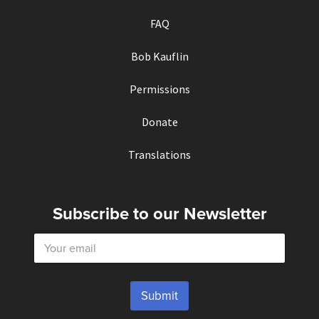
FAQ
Bob Kauflin
Permissions
Donate
Translations
Subscribe to our Newsletter
E
m
a
i
l
Submit
*